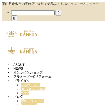
岡山県倉敷市の宝飾店 | 繊細で気品あふれるジュエリー&ウォッチ


ABOUT
NEWS
オンラインショップ
フルオーダー&リフォーム
ブライダル
フルオーダー
HOSHI no SUNA
oferta
ブログ
新作ジュエリー
公式ブログ