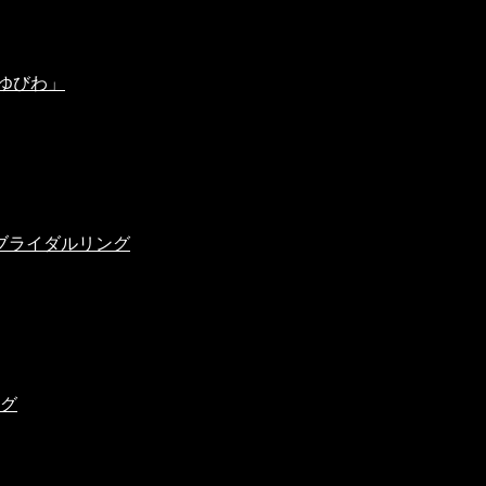
ゆびわ」
ブライダルリング
ング