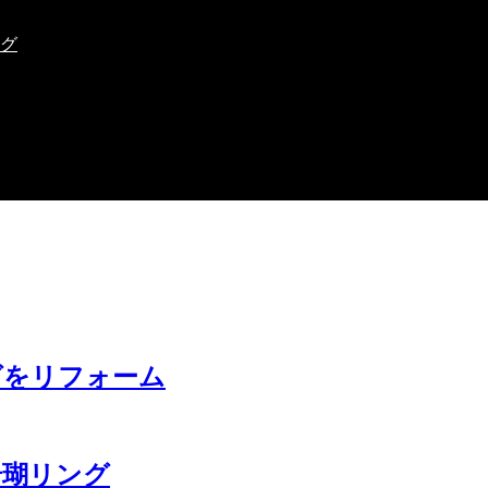
ング
グをリフォーム
珊瑚リング