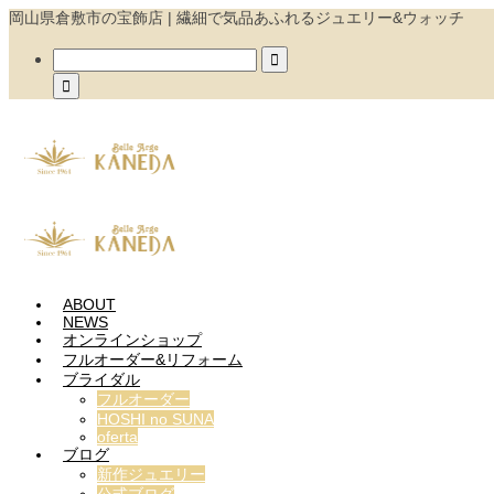
岡山県倉敷市の宝飾店 | 繊細で気品あふれるジュエリー&ウォッチ


ABOUT
NEWS
オンラインショップ
フルオーダー&リフォーム
ブライダル
フルオーダー
HOSHI no SUNA
oferta
ブログ
新作ジュエリー
公式ブログ