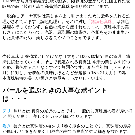
1948年から真珠養殖業に取り組み、限界灘の豊かな海に囲まれた壱
岐島で高い技術と志で高品質の真珠を作り続けています。
一般的に アコヤ真珠は美しさをより引き出すために染料を入れる処
理がされています（調色処理）。それに対し
「無調色真珠」
は調色
処理を行っておらず、自然の海から産まれたままの「真珠本来の美
しさ」にこだわって、光沢、真珠層の緻密さ、色相をそのまま生か
した真珠のため、美しさを長く保つことができます。
壱岐真珠は 養殖場としてはかなり大きい100人体制で 貝の管理、清
掃に携わっています。そこで養殖される真珠は 本来の美しさを持つ
ため、着色することなくすべて無調色です。また当年物 （７～９カ
月）に対し、壱岐産の真珠はほとんどが越物（15～21カ月）の為、
本真珠独特の美しい輝きと巻厚もしっかりしています。
パールを選ぶときの大事なポイント
は・・・
テリ
照りとは 真珠の光沢のことです。一般的に真珠層の卷が厚いほ
ど 照りが良く、美しくピカッと輝いて見えます。
巻き
巻きとは真珠層の核を取り巻く厚さのことです。真珠層の厚み
が厚いほど 巻きが良く 自然光の中でも良質で強い輝きを放ちます。