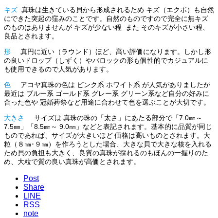
キズ
真珠は生きている貝から形成されるため キズ（エクボ）も自然
にできた突起の窪みのことです。自然のものですので完全に無キズ
のものはありませんが キズが少ない程 また そのキズが小さい程、
良品とされます。
形
真円に近い（ラウンド）ほど、高い評価になります。しかし形
の良いドロップ（しずく）やバロックの形も個性的でカジュアルに
も使用できるので人気があります。
色
アコヤ真珠の色は ピンク系 ホワイト系 が人気がありましたが
最近は ブルー系 ゴールド系 グレー系 グリーン系など自分の好みに
合った色や 冠婚葬祭など用途に合わせて色を選ぶことが大切です。
大きさ
サイズは 真珠の珠の「太さ」にあたる部分で「7.0㎜～
7.5㎜」「8.5㎜～ 9.0㎜」などと表記されます。基本的に品質が同じ
ものであれば、サイズが大きいほど 価格は高いものとされます。大
粒（８㎜･９㎜）を作ろうとした場合、大きな貝で大きな核を入れる
ため貝の負担も大きく、良質の真珠が採れるのもほんの一握りのた
め、大粒で質の良い真珠が高価とされます。
Post
Share
LINE
RSS
note