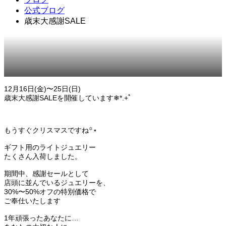
公式ブログ
歳末大感謝SALE
2022.12.13
公式ブログ
12月16日(金)〜25日(日)
歳末大感謝SALEを開催しています‪❄*.+ﾟ‬
もうすぐクリスマスですね꙳⋆
ギフト用のライトジュエリー
たくさん入荷しました。
期間中、感謝セールとして
店頭に並んでいるジュエリーを、
30%〜50%オフの特別価格で
ご奉仕いたします
1年頑張ったあなたに…