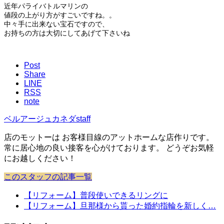
近年パライバトルマリンの
値段の上がり方がすごいですね。。
中々手に出来ない宝石ですので、
お持ちの方は大切にしてあげて下さいね
Post
Share
LINE
RSS
note
ベルアージュカネダstaff
店のモットーは お客様目線のアットホームな店作りです。
常に居心地の良い接客を心がけております。 どうぞお気軽
にお越しください！
このスタッフの記事一覧
【リフォーム】普段使いできるリングに
【リフォーム】旦那様から貰った婚約指輪を新しく…