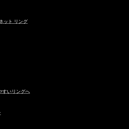
ネット リング
やすいリングへ
介