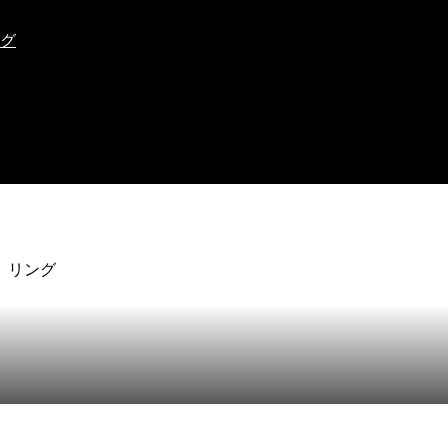
ング
 リング