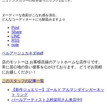
ニュアンスカラーの石を使ったリング2点です。
ヌーディーな色彩がこなれ感を演出。
どんなコーディネートにも馴染みますよ☺️
Post
Share
LINE
RSS
note
ベルアージュカネダstaff
店のモットーは お客様目線のアットホームな店作りです。
常に居心地の良い接客を心がけております。 どうぞお気軽
にお越しください！
このスタッフの記事一覧
【新作ジュエリー】ゴールド アルマンダインガーネッ
ト リング
パールアーティスト上村栄司さん来店中‼