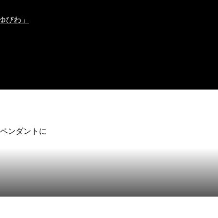
ゆびわ」
くペンダントに