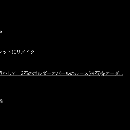
ム
レットにリメイク
して、2石のボルダーオパールのルース(裸石)をオーダ...
輪